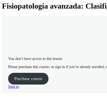
Suplementación basa en evidencia: Berberina
Manejo del SOP : Intervención dietética
Fisiopatología avanzada: Clasif
Elección de patrón alimentario
You don’t have access to this lesson
Please purchase this course, or sign in if you’re already enrolled, 
Purchase course
Sign in