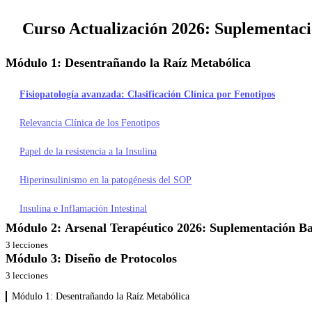
Curso Actualización 2026: Suplementació
​Módulo 1: Desentrañando la Raíz Metabólica
Fisiopatología avanzada: Clasificación Clínica por Fenotipos
Relevancia Clínica de los Fenotipos
Papel de la resistencia a la Insulina
Hiperinsulinismo en la patogénesis del SOP
Insulina e Inflamación Intestinal
Módulo 2: Arsenal Terapéutico 2026: Suplementación Ba
3 lecciones
Módulo 3: ​Diseño de Protocolos
Suplementación Metabólica en la Resistencia a la Insulina.
3 lecciones
Suplementación basada en evidencia: Inositol
Terapia nutricional en SOP
​Módulo 1: Desentrañando la Raíz Metabólica