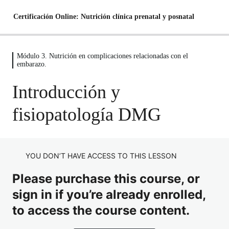
Certificación Online: Nutrición clínica prenatal y posnatal
Módulo 3. Nutrición en complicaciones relacionadas con el
Módulo 1. Salud preconcepcional en
embarazo.
mujeres
Introducción y
4 lecciones
Entendiendo el ciclo menstrual femenino
Módulo 2. Embarazo saludable
fisiopatología DMG
3 lecciones
Métodos y herramientas de predicción de la ovulación.
Fisiología en el embarazo
Módulo 3. Nutrición en complicaciones
relacionadas con el embarazo.
Nutrición para optimizar la salud del óvulo
Implicaciones clínicas y programación fetal
YOU DON’T HAVE ACCESS TO THIS LESSON
Nutrición para optimizar la salud del óvulo II
Terapia Nutricional en Preeclampsia I
Recomendaciones nutricionales en el embarazo
Please purchase this course, or
Terapia Nutricional en Preeclampsia II
sign in if you’re already enrolled,
Introducción y fisiopatología DMG
to access the course content.
Diagnóstico, Tratamiento y Complicaciones DMG