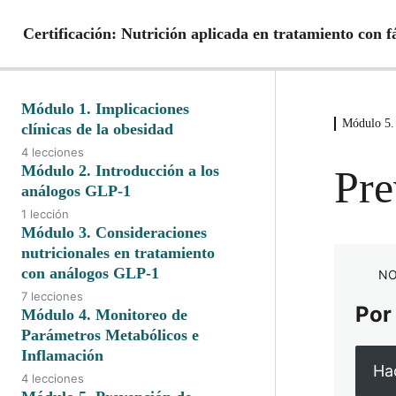
Certificación: Nutrición aplicada en tratamiento con
Módulo 1. Implicaciones
Módulo 5.
clínicas de la obesidad
4 lecciones
Epidemiología y etiología de la
Módulo 2. Introducción a los
Pre
obesidad
análogos GLP-1
1 lección
Implicaciones clínico metabólicas
Bases fisiológicas y mécanismos de
Módulo 3. Consideraciones
de la obesidad
acción de los análogos GLP-1
nutricionales en tratamiento
Psicología y obesidad
con análogos GLP-1
NO
7 lecciones
Psicología: Efectos emocionales
Por
Consideraciones nutricionales en
Módulo 4. Monitoreo de
tratamiento con análogos GLP-1
Parámetros Metabólicos e
Inflamación
Riesgos nutricionales asociados al
Hac
4 lecciones
uso de análogos GLP-1
Proceso inflamatorio