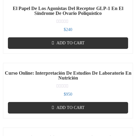
El Papel De Los Agonistas Del Receptor GLP-1 En El
Síndrome De Ovario Poliquístico
Rated
$
240
0
out
of
ADD TO CART
5
Curso Online: Interpretación De Estudios De Laboratorio En
Nutrición
Rated
$
950
0
out
of
ADD TO CART
5