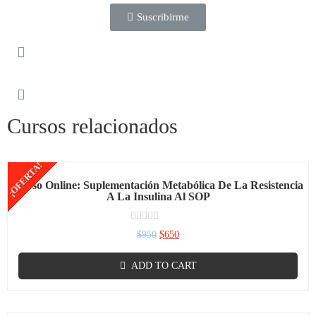
Suscribirme
Cursos relacionados
¡OFERTA!
Curso Online: Suplementación Metabólica De La Resistencia
A La Insulina Al SOP
Rated
$
950
$
650
0
out
of
ADD TO CART
5