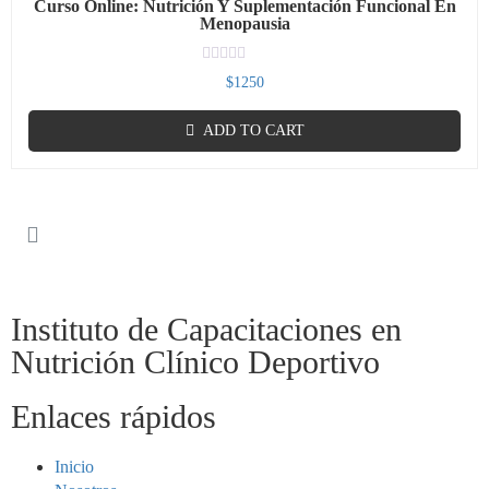
Curso Online: Nutrición Y Suplementación Funcional En
Menopausia
Rated
$
1250
0
out
of
ADD TO CART
5
Instituto de Capacitaciones en
Nutrición Clínico Deportivo
Enlaces rápidos
Inicio