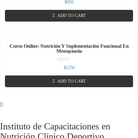
Rated
$
950
0
out
of
ADD TO CART
5
Curso Online: Nutrición Y Suplementación Funcional En
Menopausia
Rated
$
1250
0
out
of
ADD TO CART
5
Instituto de Capacitaciones en
Nutrición Clínico Deportivo