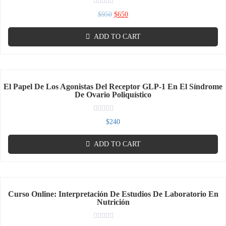
Rated
$
950
$
650
0
out
of
ADD TO CART
5
El Papel De Los Agonistas Del Receptor GLP-1 En El Síndrome
De Ovario Poliquístico
Rated
$
240
0
out
of
ADD TO CART
5
Curso Online: Interpretación De Estudios De Laboratorio En
Nutrición