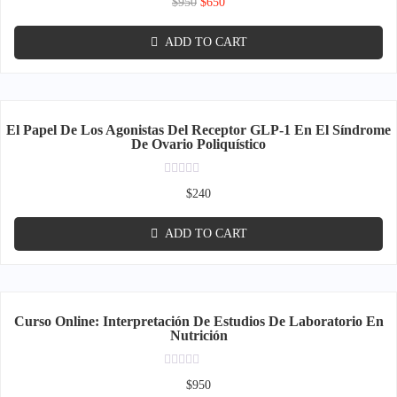
$
950
$
650
0
out
of
ADD TO CART
5
El Papel De Los Agonistas Del Receptor GLP-1 En El Síndrome
De Ovario Poliquístico
Rated
$
240
0
out
of
ADD TO CART
5
Curso Online: Interpretación De Estudios De Laboratorio En
Nutrición
Rated
$
950
0