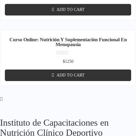
out
of
ADD TO CART
5
Curso Online: Nutrición Y Suplementación Funcional En
Menopausia
Rated
$
1250
0
out
of
ADD TO CART
5
Instituto de Capacitaciones en
Nutrición Clínico Deportivo