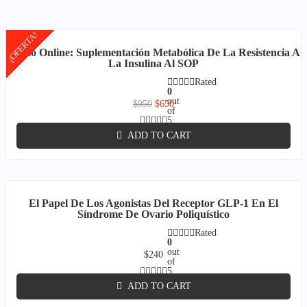
¡OFERTA!
Curso Online: Suplementación Metabólica De La Resistencia A
La Insulina Al SOP
Rated
0
out
$
950
$
650
of
5
ADD TO CART
El Papel De Los Agonistas Del Receptor GLP-1 En El
Síndrome De Ovario Poliquístico
Rated
0
out
$
240
of
5
ADD TO CART