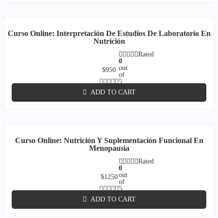
Curso Online: Interpretación De Estudios De Laboratorio En
Nutrición
Rated
0
out
$
950
of
5
ADD TO CART
Curso Online: Nutrición Y Suplementación Funcional En
Menopausia
Rated
0
out
$
1250
of
5
ADD TO CART