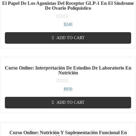
El Papel De Los Agonistas Del Receptor GLP-1 En El Síndrome
De Ovario Poliquístico
Rated
$
240
0
out
of
ADD TO CART
5
Curso Online: Interpretación De Estudios De Laboratorio En
Nutrición
Rated
$
950
0
out
of
ADD TO CART
5
Curso Online: Nutrición Y Suplementación Funcional En