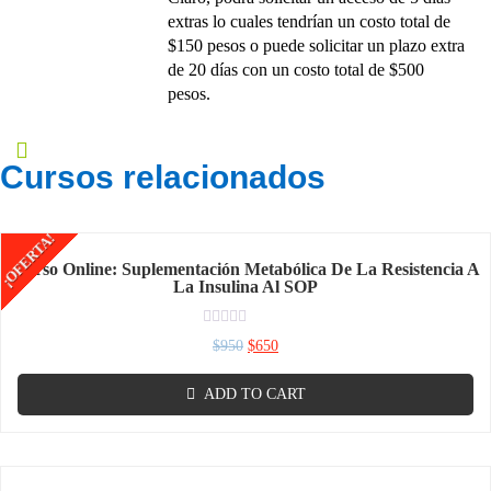
extras lo cuales tendrían un costo total de
$150 pesos o puede solicitar un plazo extra
de 20 días con un costo total de $500
pesos.
Cursos relacionados
¡OFERTA!
Curso Online: Suplementación Metabólica De La Resistencia A
La Insulina Al SOP
Rated
$
950
$
650
0
out
of
ADD TO CART
5