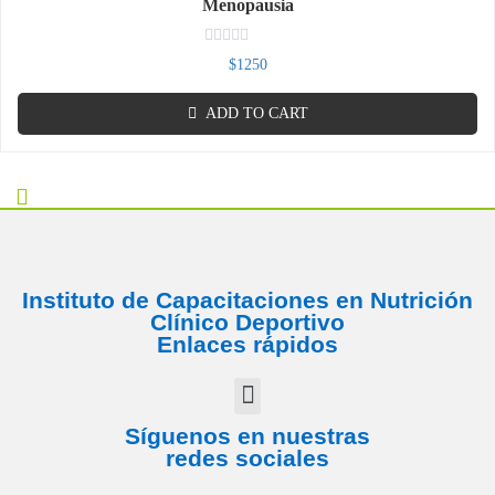
Menopausia
Rated
$
1250
0
out
of
ADD TO CART
5
Instituto de Capacitaciones en Nutrición
Clínico Deportivo
Enlaces rápidos
Síguenos en nuestras
redes sociales