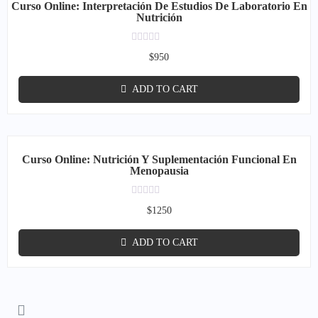
Curso Online: Interpretación De Estudios De Laboratorio En
Nutrición
Rated
$
950
0
out
of
ADD TO CART
5
Curso Online: Nutrición Y Suplementación Funcional En
Menopausia
Rated
$
1250
0
out
of
ADD TO CART
5