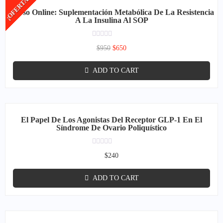
¡OFERTA!
Curso Online: Suplementación Metabólica De La Resistencia
A La Insulina Al SOP
Rated
$
950
$
650
0
out
of
ADD TO CART
5
El Papel De Los Agonistas Del Receptor GLP-1 En El
Síndrome De Ovario Poliquístico
Rated
$
240
0
out
of
ADD TO CART
5