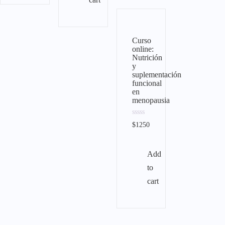
Curso
online:
Nutrición
y
suplementación
funcional
en
menopausia
Rated
$
1250
0
out
of
5
Add
to
cart