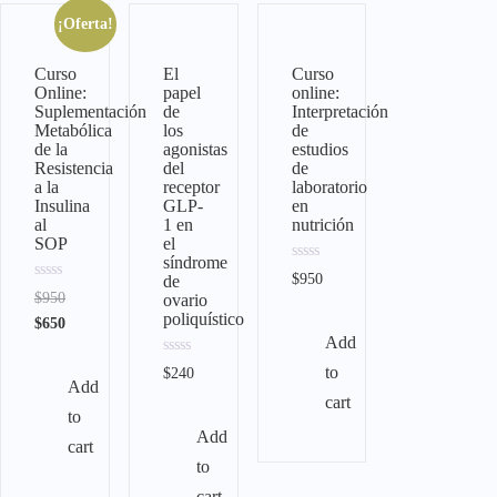
¡Oferta!
Curso
El
Curso
Online:
papel
online:
Suplementación
de
Interpretación
Metabólica
los
de
de la
agonistas
estudios
Resistencia
del
de
a la
receptor
laboratorio
Insulina
GLP-
en
al
1 en
nutrición
SOP
el
síndrome
Rated
$
950
de
0
Rated
$
950
ovario
out
0
of
poliquístico
out
$
650
5
of
Add
5
Rated
to
$
240
0
Add
out
cart
of
to
5
Add
cart
to
cart