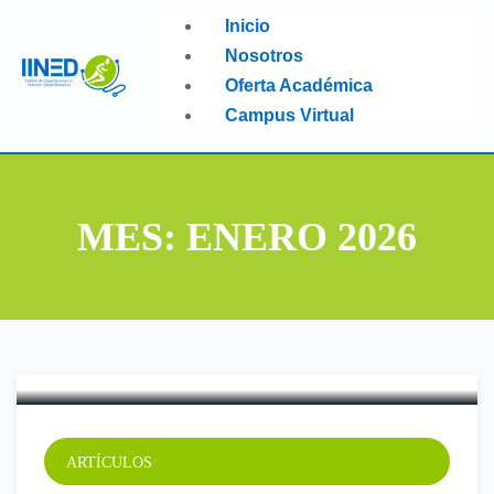
Inicio
Nosotros
Oferta Académica
Campus Virtual
MES:
ENERO 2026
Preservación de Masa
Muscular en la Era de los
GLP-1: El Reto Clínico
ARTÍCULOS