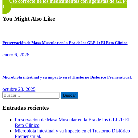
Uso correcto de los medicamentos con agonistas de GLP-
entradas
1
You Might Also Like
Preservación de Masa Muscular en la Era de los GLP-1: El Reto Clínico
enero 6, 2026
Microbiota intestinal y su impacto en el Trastorno Disfórico Premenstrual.
octubre 23, 2025
Buscar:
Entradas recientes
Preservación de Masa Muscular en la Era de los GLP-1: El
Reto Clínico
Microbiota intestinal y su impacto en el Trastorno Disfórico
Premenstrual.