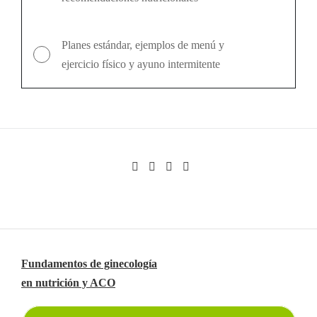
Planes estándar, ejemplos de menú y
ejercicio físico y ayuno intermitente
Fundamentos de ginecología
Navegación
en nutrición y ACO
de